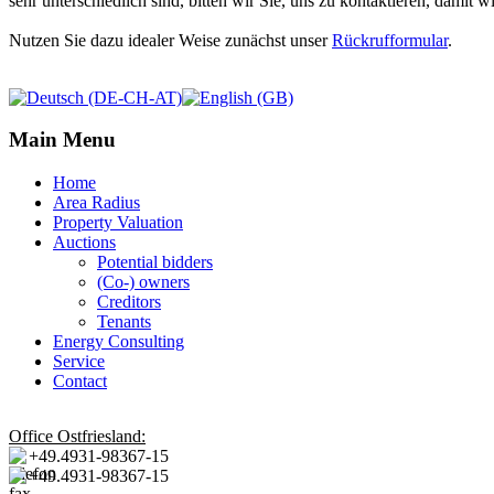
sehr unterschiedlich sind, bitten wir Sie, uns zu kontaktieren, damit 
Nutzen Sie dazu idealer Weise zunächst unser
Rückrufformular
.
Main Menu
Home
Area Radius
Property Valuation
Auctions
Potential bidders
(Co-) owners
Creditors
Tenants
Energy Consulting
Service
Contact
Office Ostfriesland:
+49.4931-98367-15
+49.4931-98367-15