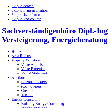
Skip to content
Skip to main navigation
Skip to 1st column
Skip to 2nd column
Sachverständigenbüro Dipl.-Ing
Versteigerung, Energieberatung
Home
Area Radius
Property Valuation
Value Appraisal
Value Expertise
Verbal Statement
Auctions
Potential bidders
(Co-) owners
Creditors
Tenants
Energy Consulting
Building Energy Consulting
Initial Consulting